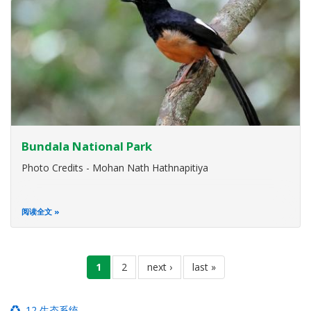
Bundala National Park
Photo Credits - Mohan Nath Hathnapitiya
阅读全文
分
当
1
页
2
下
next ›
末
last »
页
前
面
一
页
页
页
12 生态系统