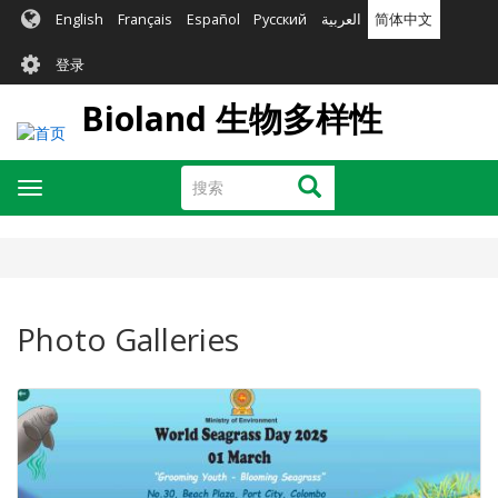
跳
English
Français
Español
Русский
العربية
简体中文
转
User
到
登录
主
account
要
Bioland 生物多样性
menu
内
容
搜
搜索
Toggle
索
navigation
Photo Galleries