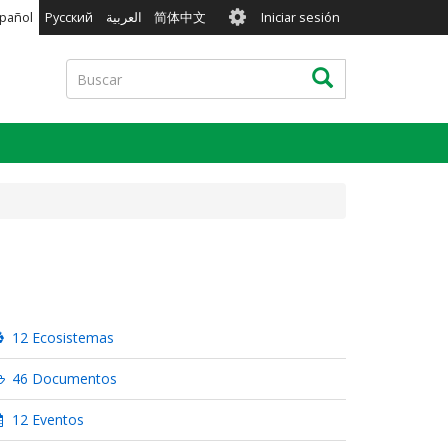
User
pañol
Русский
العربية
简体中文
Iniciar sesión
account
menu
Buscar
Buscar
12 Ecosistemas
46 Documentos
12 Eventos