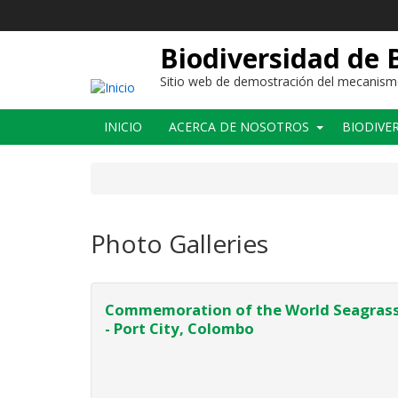
Pasar
al
contenido
Biodiversidad de 
principal
Sitio web de demostración del mecanismo 
Main
INICIO
ACERCA DE NOSOTROS
BIODIVE
navigation
Photo Galleries
Commemoration of the World Seagrass
- Port City, Colombo