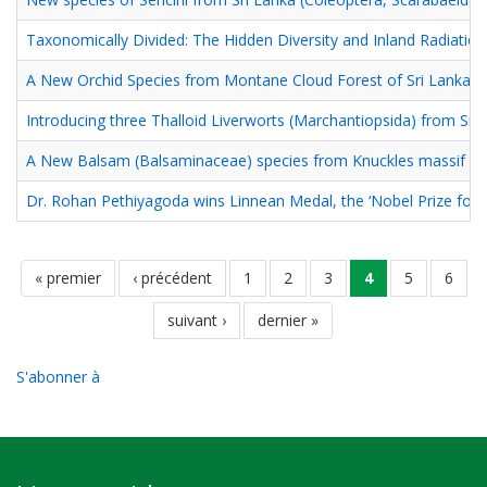
Taxonomically Divided: The Hidden Diversity and Inland Radiation
A New Orchid Species from Montane Cloud Forest of Sri Lanka
Introducing three Thalloid Liverworts (Marchantiopsida) from Sri
A New Balsam (Balsaminaceae) species from Knuckles massif of 
Dr. Rohan Pethiyagoda wins Linnean Medal, the ‘Nobel Prize for na
Pagination
première
« premier
page
‹ précédent
page
1
page
2
page
3
page
4
page
5
page
6
page
précédente
courante
page
suivant ›
dernière
dernier »
suivante
page
S'abonner à