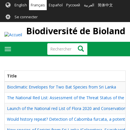
Aller
English
Français
Español
Русский
العربية
简体中文
au
User
contenu
Se connecter
principal
account
Biodiversité de Bioland
menu
Rechercher
Rechercher
Toggle
navigation
Title
Bioclimatic Envelopes for Two Bat Species from Sri Lanka
The National Red List: Assessment of the Threat Status of the F
Launch of the National red List of Flora 2020 and Conservation St
Would history repeat? Detection of Cabomba furcata, a potential 
New species of Sericini from Sri Lanka (Coleoptera, Scarabaeidae