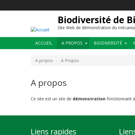
Aller
au
contenu
Biodiversité de B
principal
Site Web de démonstration du mécanis
Main
ACCUEIL
A PROPOS
BIODIVERSITÉ
navigation
A propos
A Propos
A propos
Ce site est un site de
démonstration
fonctionnant av
Liens rapides
Lien