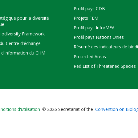
Profil pays CDB
atégique pour la diversité
Projets FEM
que
Profil pays InforMEA
Biodiversity Framework
Profil pays Nations Unies
du Centre d'échange
Résumé des indicateurs de biodi
s d'information du CHM
Protected Areas
Red List of Threatened Species
Bioland
nditions d'utilisation
© 2026 Secretariat of the
Convention on Biologi
-
Footer