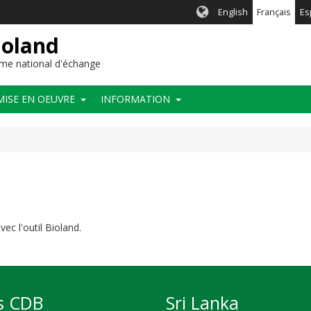
English
Français
Es
ioland
me national d'échange
MISE EN OEUVRE
INFORMATION
ec l'outil Bioland.
s CDB
Sri Lanka