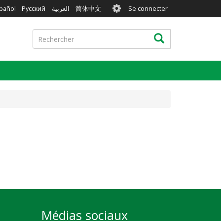
User
pañol
Русский
العربية
简体中文
Se connecter
account
menu
Rechercher
Rechercher
Médias sociaux