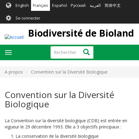
Aller
English
Français
Español
Русский
العربية
简体中文
au
User
contenu
Se connecter
principal
account
Biodiversité de Bioland
menu
Rechercher
Rechercher
Toggle
navigation
A propos
Convention sur la Diversité Biologique
Convention sur la Diversité
Biologique
La Convention sur la diversité biologique (CDB) est entrée en
vigueur le 29 décembre 1993. Elle a 3 objectifs principaux :
La conservation de la diversité biologique