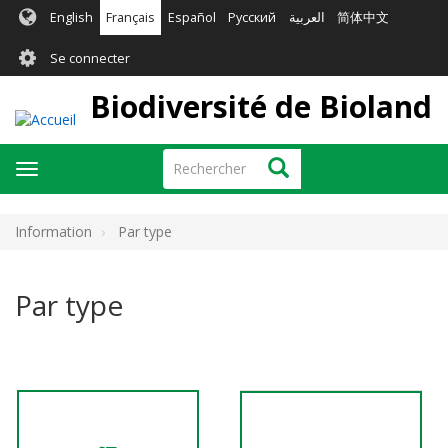
Aller
English
Français
Español
Русский
العربية
简体中文
au
User
contenu
Se connecter
principal
account
Biodiversité de Bioland
menu
Rechercher
Rechercher
Toggle
navigation
Information
Par type
Par type