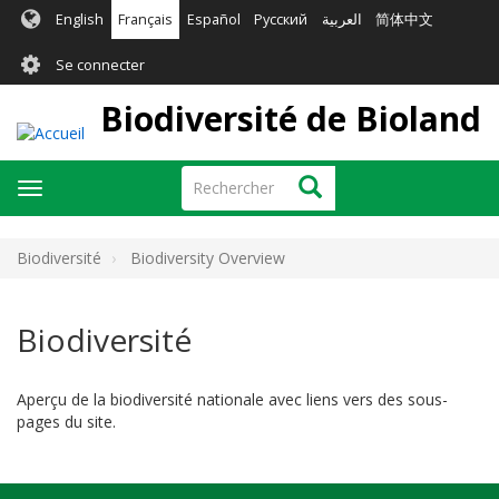
Aller
English
Français
Español
Русский
العربية
简体中文
au
User
contenu
Se connecter
principal
account
Biodiversité de Bioland
menu
Rechercher
Rechercher
Toggle
navigation
Biodiversité
Biodiversity Overview
Biodiversité
Aperçu de la biodiversité nationale avec liens vers des sous-
pages du site.