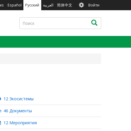
User
ais
Español
Русский
العربية
简体中文
Войти
account
menu
Поиск
Поиск
12 Экосистемы
46 Документы
12 Мероприятия