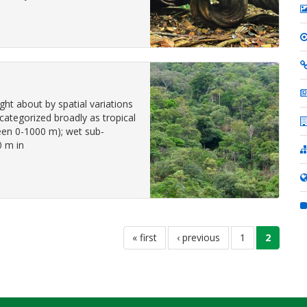
ught about by spatial variations
n categorized broadly as tropical
een 0-1000 m); wet sub-
0 m in
первая
« first
←
‹ previous
страница
1
текуща
2
страница
страни