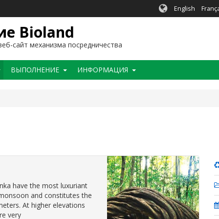
English
Franç
е Bioland
еб-сайт механизма посредничества
BЫПОЛНЕНИЕ
ИНФОРМАЦИЯ
anka have the most luxuriant
 monsoon and constitutes the
eters. At higher elevations
re very