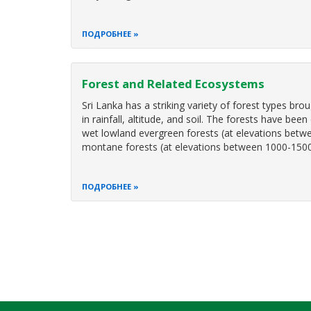
ПОДРОБНЕЕ
Forest and Related Ecosystems
Sri Lanka has a striking variety of forest types bro
in rainfall, altitude, and soil. The forests have bee
wet lowland evergreen forests (at elevations betw
montane forests (at elevations between 1000-150
ПОДРОБНЕЕ
Нумерация
страниц