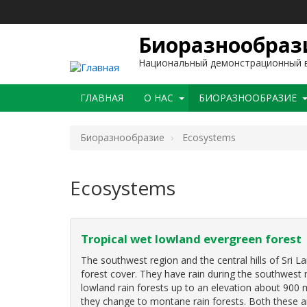
Перейти
к
основному
Биоразнообрази
содержанию
Национальный демонстрационный в
Main
ГЛАВНАЯ
O НАС
БИОРАЗНООБРАЗИЕ
navigation
Биоразнообразие
Ecosystems
Ecosystems
Tropical wet lowland evergreen forest
The southwest region and the central hills of Sri L
forest cover. They have rain during the southwest
lowland rain forests up to an elevation about 900 m
they change to montane rain forests. Both these a