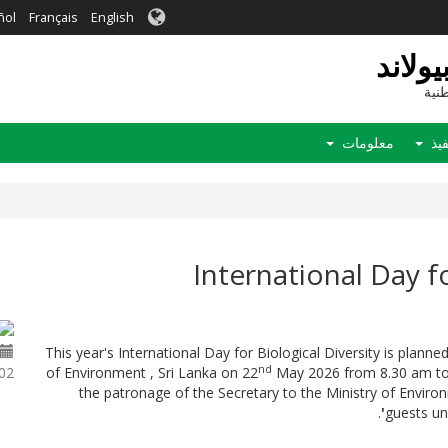
ñol
Français
English
ولاند
نية
فيذ
معلومات
International Day f
This year's International Day for Biological Diversity is planned
nd
 - 23 May 2026
of Environment , Sri Lanka on 22
May 2026 from 8.30 am to 
the patronage of the Secretary to the Ministry of Environ
.
guests u