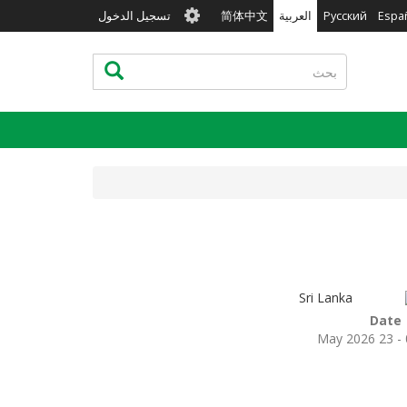
User
Espa
Русский
العربية
简体中文
تسجيل الدخول
account
menu
بحث
بحث
Sri Lanka
Date
02