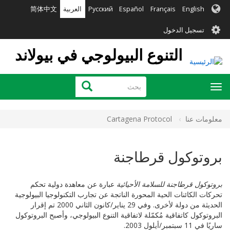
تجاوز
English
Français
Español
Русский
العربية
简体中文
إلى
User
المحتوى
تسجيل الدخول
الرئيسي
account
التنوع البيولوجي في بيولاند
menu
بحث
بحث
Toggle
navigation
معلومات عنا
Cartagena Protocol
بروتوكول قرطاجنة
بروتوكول قرطاجنة للسلامة الأحيائية
عبارة عن معاهدة دولية تحكم
تحركات الكائنات الحية المحورة الناتجة عن تجارب التكنولوجيا البيولوجية
الحديثة من دولة لأخرى. وفي 29 يناير/كانون الثاني 2000 تم إقرار
البروتوكول كاتفاقية مُكمّلة لاتفاقية التنوع البيولوجي، وأصبح البروتوكول
ساريًا في 11 سبتمبر/أيلول 2003.