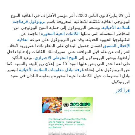
في 29 يناير/كانون الثاني 2000، أقر مؤتمر الأطراف في اتفاقية التنوع
البيولوجي اتفاقية مُكمّلة للاتفاقية المعروفة باسم
بروتوكول قرطاجنة
للسلامة الأحيائية
. ويسعى البروتوكول إلى حماية التنوع البيولوجي من
المخاطر المحتملة التي تمثلها
الكائنات الحية المحورة
الناجمة عن
التكنولوجيا الحيوية الحديثة. وقد نص البروتوكول على صياغة
اتفاقية
الإخطار المسبق
لضمان حصول البلدان على المعلومات الضرورية لاتخاذ
القرارات عن علم قبل الموافقة على استيراد تلك الكائنات وإدخالها داخل
أراضيها. ويشير البروتوكول إلى
النهج التحوطي الاحترازي
، ويعيد التأكيد
على لغة الحذر التي ينص عليها المبدأ 15 من إعلان ريو للبيئة والتنمية. كما
نص البروتوكول على إنشاء
غرفة تبادل معلومات السلامة الأحيائية
لتيسير
تبادل المعلومات حول الكائنات الحية المحورة ومعاونة البلدان في تنفيذ
البروتوكول.
اقرأ أكثر