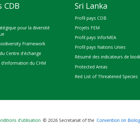
s CDB
Sri Lanka
Profil pays CDB
atégique pour la diversité
Projets FEM
que
Profil pays InforMEA
Biodiversity Framework
Profil pays Nations Unies
du Centre d'échange
Résumé des indicateurs de biodi
s d'information du CHM
Protected Areas
Red List of Threatened Species
Bioland
nditions d'utilisation
© 2026 Secretariat of the
Convention on Biologi
-
Footer