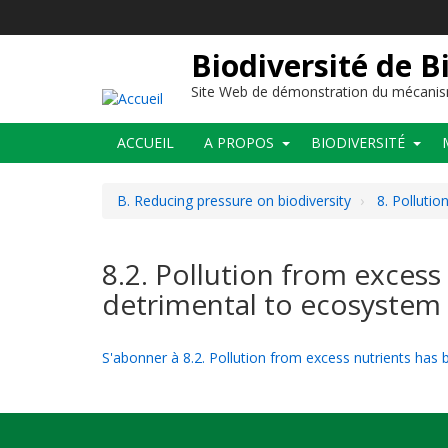
Aller
au
contenu
Biodiversité de B
principal
Site Web de démonstration du mécanis
Main
ACCUEIL
A PROPOS
BIODIVERSITÉ
navigation
B. Reducing pressure on biodiversity
8. Pollutio
8.2. Pollution from excess
detrimental to ecosystem 
S'abonner à 8.2. Pollution from excess nutrients has 