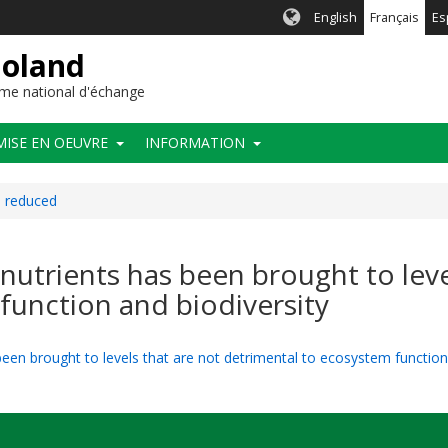
English
Français
Es
ioland
me national d'échange
MISE EN OEUVRE
INFORMATION
n reduced
 nutrients has been brought to leve
function and biodiversity
been brought to levels that are not detrimental to ecosystem function