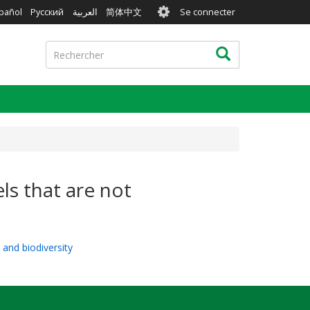
User
pañol
Русский
العربية
简体中文
Se connecter
account
menu
Rechercher
Rechercher
ls that are not
 and biodiversity