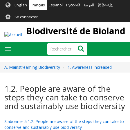
Aller
English
Français
Español
Русский
العربية
简体中文
au
User
contenu
Se connecter
principal
account
Biodiversité de Bioland
menu
Rechercher
Rechercher
Toggle
navigation
A. Mainstreaming Biodiversity
1. Awareness increased
1.2. People are aware of the
steps they can take to conserve
and sustainably use biodiversity
S'abonner à 1.2. People are aware of the steps they can take to
conserve and sustainably use biodiversity