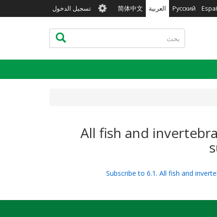
User
Espa
Русский
العربية
简体中文
تسجيل الدخول
account
menu
بحث
بحث
6.1. All fish and inve
s
Subscribe to 6.1. All fish and inv