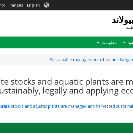
ñol
Français
English
ولاند
نية
فيذ
معلومات
rtebrate stocks and aquatic plants a
ustainably, legally and applying 
ertebrate stocks and aquatic plants are managed and harvested sustain